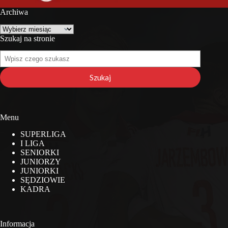
Archiwa
Archiwa
Szukaj na stronie
Szukaj
na
stronie
Szukaj
Menu
SUPERLIGA
I LIGA
SENIORKI
JUNIORZY
JUNIORKI
SĘDZIOWIE
KADRA
Informacja