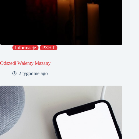
Informacje
PZHT
Odszedł Walenty Mazany
2 tygodnie ago