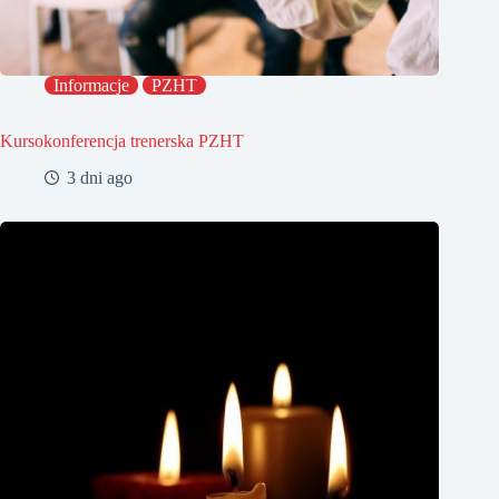
Informacje
PZHT
Kursokonferencja trenerska PZHT
3 dni ago