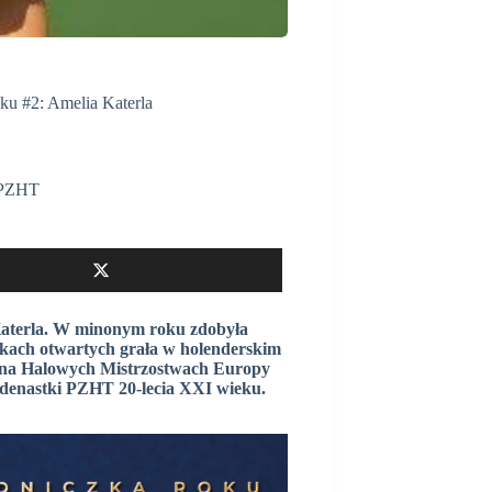
ku #2: Amelia Katerla
PZHT
Katerla. W minonym roku zdobyła
skach otwartych grała w holenderskim
ce na Halowych Mistrzostwach Europy
edenastki PZHT 20-lecia XXI wieku.