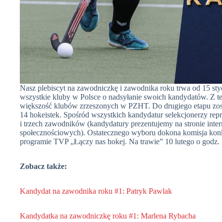
Nasz plebiscyt na zawodniczkę i zawodnika roku trwa od 15 sty
wszystkie kluby w Polsce o nadsyłanie swoich kandydatów. Z t
większość klubów zrzeszonych w PZHT. Do drugiego etapu zos
14 hokeistek. Spośród wszystkich kandydatur selekcjonerzy repr
i trzech zawodników (kandydatury prezentujemy na stronie in
społecznościowych). Ostatecznego wyboru dokona komisja ko
programie TVP „Łączy nas hokej. Na trawie” 10 lutego o godz. 
Zobacz także:
Kandydat na zawodnika roku #1: Patryk Pawlak
Kandydatka na zawodniczkę roku #1: Marlena Rybacha