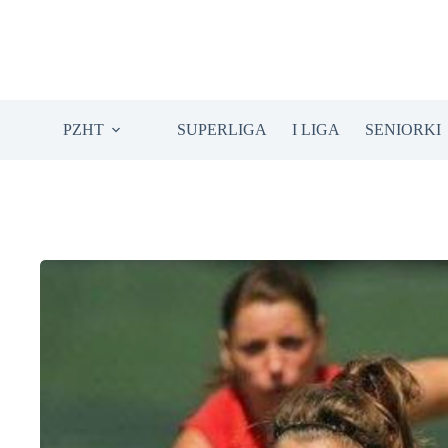
Przejdź
do
treści
PZHT
SUPERLIGA
I LIGA
SENIORKI