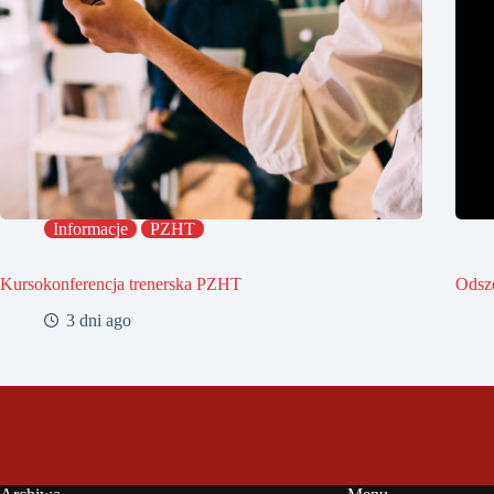
Informacje
PZHT
Kursokonferencja trenerska PZHT
Odsz
3 dni ago