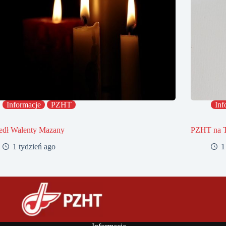
Informacje
PZHT
Inf
edł Walenty Mazany
PZHT na 
1 tydzień ago
1