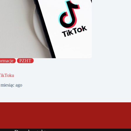
ormacje
PZHT
TikToku
 miesiąc ago