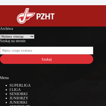
Archiwa
Archiwa
Szukaj na stronie
Szukaj
na
stronie
Szukaj
Menu
SUPERLIGA
I LIGA
SENIORKI
JUNIORZY
JUNIORKI