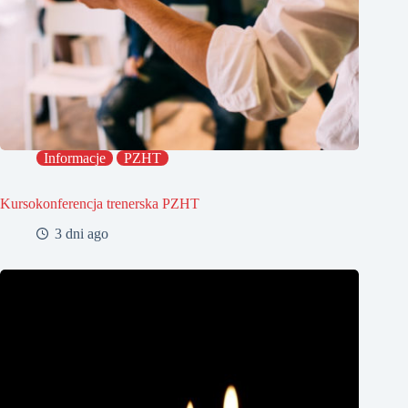
Informacje
PZHT
Kursokonferencja trenerska PZHT
3 dni ago