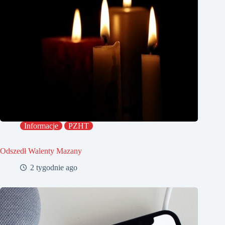
Informacje
PZHT
Odszedł Walenty Mazany
2 tygodnie ago