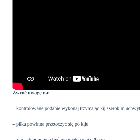
Zwróć uwagę na:
– kontrolowane podanie wykonaj trzymając kij szerokim uchwy
– piłka powinna przetoczyć się po kiju
– zamach powinien być nie większy niż 20 cm