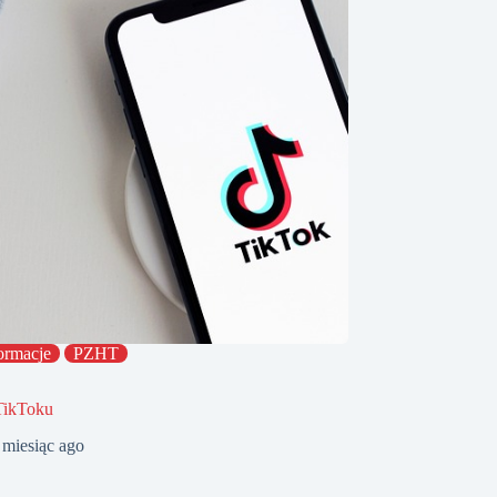
ormacje
PZHT
TikToku
 miesiąc ago