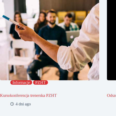
Informacje
PZHT
Kursokonferencja trenerska PZHT
Odsz
4 dni ago