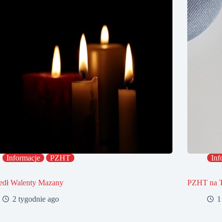
Informacje
PZHT
Inf
edł Walenty Mazany
PZHT na 
2 tygodnie ago
1