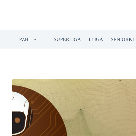
Przejdź
do
treści
PZHT
SUPERLIGA
I LIGA
SENIORKI