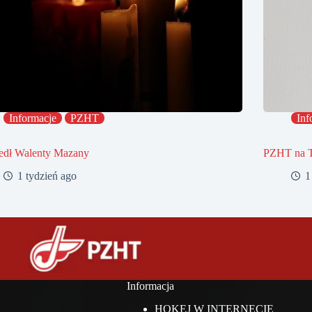
Informacje
PZHT
Inf
edł Walenty Mazany
PZHT na 
1 tydzień ago
1
Informacja
HOKEJ W INTERNECIE