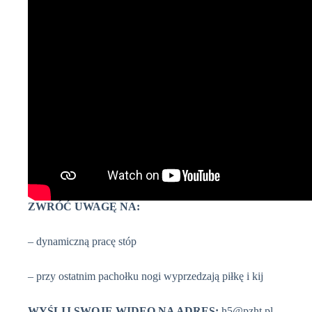
ZWRÓĆ UWAGĘ NA:
– dynamiczną pracę stóp
– przy ostatnim pachołku nogi wyprzedzają piłkę i kij
WYŚLIJ SWOJE WIDEO NA ADRES:
h5@pzht.pl