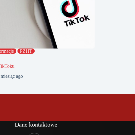
ormacje
PZHT
TikToku
 miesiąc ago
Dane kontaktowe