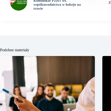
Komunikat PZHT ws.
Z
współzawodnictwa w hokeju na
trawie
Podobne materiały