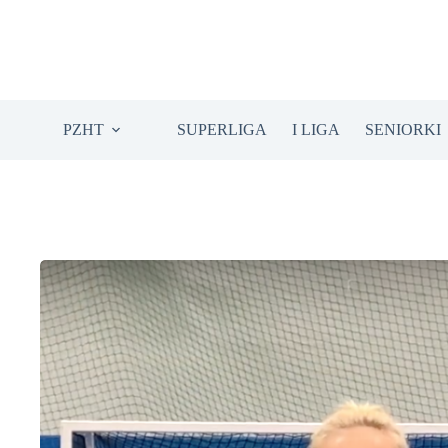
Przejdź
do
treści
PZHT
SUPERLIGA
I LIGA
SENIORKI