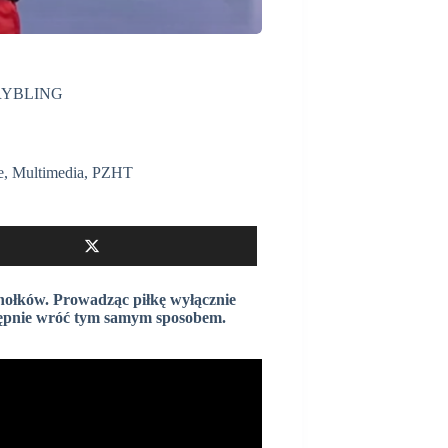
DRYBLING
e
,
Multimedia
,
PZHT
chołków. Prowadząc piłkę wyłącznie
tępnie wróć tym samym sposobem.