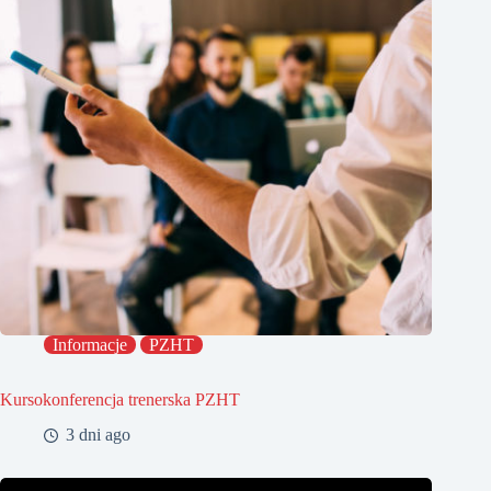
Informacje
PZHT
Kursokonferencja trenerska PZHT
3 dni ago