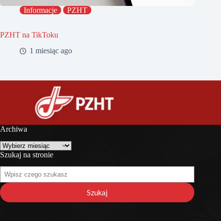
Informacje
PZHT
PZHT na TikToku
1 miesiąc ago
Archiwa
Archiwa
Szukaj na stronie
Szukaj
na
stronie
Szukaj