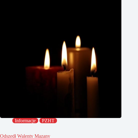
Informacje
PZHT
Odszedł Walenty Mazany