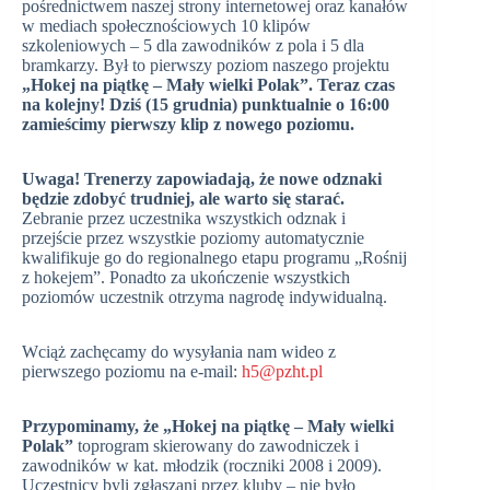
pośrednictwem naszej strony internetowej oraz kanałów
w mediach społecznościowych 10 klipów
szkoleniowych – 5 dla zawodników z pola i 5 dla
bramkarzy. Był to pierwszy poziom naszego projektu
„Hokej na piątkę – Mały wielki Polak”. Teraz czas
na kolejny! Dziś (15 grudnia) punktualnie o 16:00
zamieścimy pierwszy klip z nowego poziomu.
Uwaga! Trenerzy zapowiadają, że nowe odznaki
będzie zdobyć trudniej, ale warto się starać.
Zebranie przez uczestnika wszystkich odznak i
przejście przez wszystkie poziomy automatycznie
kwalifikuje go do regionalnego etapu programu „Rośnij
z hokejem”. Ponadto za ukończenie wszystkich
poziomów uczestnik otrzyma nagrodę indywidualną.
Wciąż zachęcamy do wysyłania nam wideo z
pierwszego poziomu na e-mail:
h5@pzht.pl
Przypominamy, że „Hokej na piątkę – Mały wielki
Polak”
toprogram skierowany do zawodniczek i
zawodników w kat. młodzik (roczniki 2008 i 2009).
Uczestnicy byli zgłaszani przez kluby – nie było