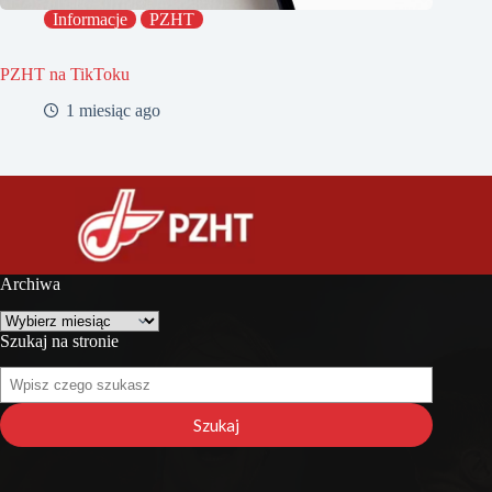
Informacje
PZHT
PZHT na TikToku
1 miesiąc ago
Archiwa
Archiwa
Szukaj na stronie
Szukaj
na
stronie
Szukaj