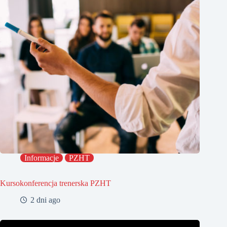
Informacje
PZHT
Kursokonferencja trenerska PZHT
2 dni ago