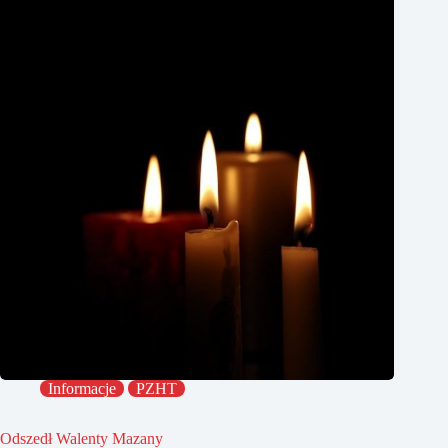
Informacje
PZHT
Odszedł Walenty Mazany