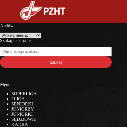
Archiwa
Archiwa
Szukaj na stronie
Szukaj
na
stronie
Szukaj
Menu
SUPERLIGA
I LIGA
SENIORKI
JUNIORZY
JUNIORKI
SĘDZIOWIE
KADRA