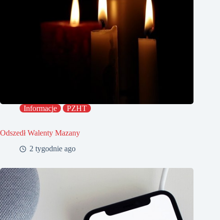
Informacje
PZHT
Odszedł Walenty Mazany
2 tygodnie ago