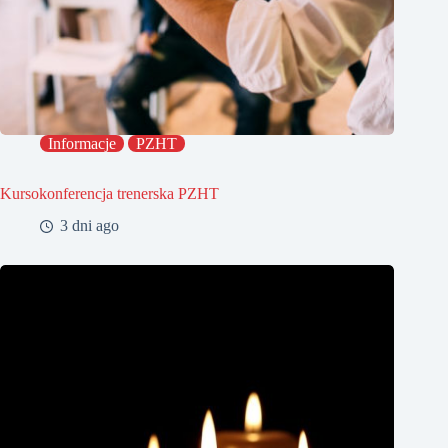
Informacje
PZHT
Kursokonferencja trenerska PZHT
3 dni ago