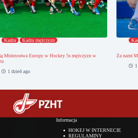
Kadra
Kadra mężczyzn
Ka
ją Mistrzostwa Europy w Hockey 5s mężczyzn w
Za nami Mi
zu
1
1 dzień ago
Informacja
HOKEJ W INTERNECIE
REGULAMINY