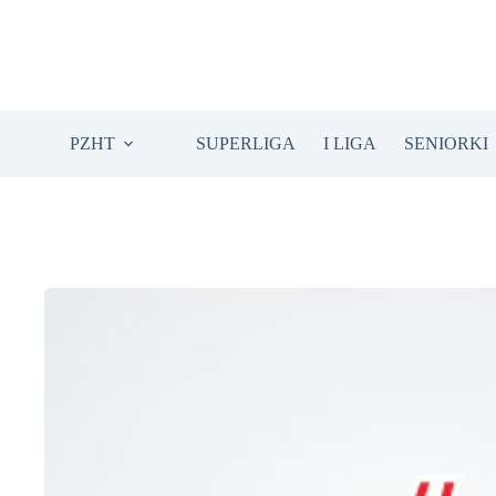
Przejdź
do
treści
PZHT
SUPERLIGA
I LIGA
SENIORKI