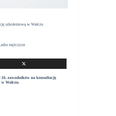
ację szkoleniową w Wałczu
adra mężczyzn
ł 16. zawodników na konsultację
a w Wałczu.