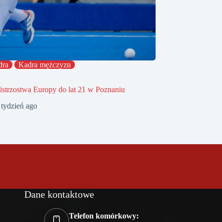
dra
Kadra mężczyzn
strzostwa Europy do lat 21 w Poznaniu
 tydzień ago
Dane kontaktowe
Telefon komórkowy: