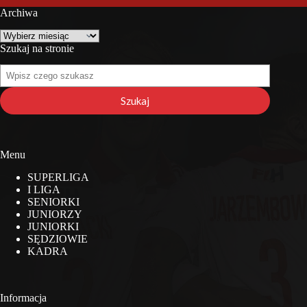
Archiwa
Archiwa
Szukaj na stronie
Szukaj
na
stronie
Szukaj
Menu
SUPERLIGA
I LIGA
SENIORKI
JUNIORZY
JUNIORKI
SĘDZIOWIE
KADRA
Informacja