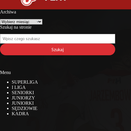
Archiwa
Archiwa
Szukaj na stronie
Szukaj
na
stronie
Szukaj
Menu
SUPERLIGA
I LIGA
SENIORKI
JUNIORZY
JUNIORKI
SĘDZIOWIE
KADRA