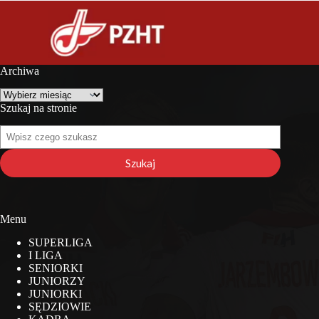
Archiwa
Archiwa
Szukaj na stronie
Szukaj
na
stronie
Szukaj
Menu
SUPERLIGA
I LIGA
SENIORKI
JUNIORZY
JUNIORKI
SĘDZIOWIE