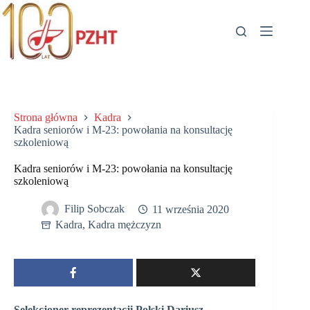
Przejdź
do
treści
Strona główna
Kadra
Kadra seniorów i M-23: powołania na konsultację
szkoleniową
Kadra seniorów i M-23: powołania na konsultację
szkoleniową
Filip Sobczak
11 września 2020
Kadra
,
Kadra mężczyzn
Selekcjoner reprezentacji Polski Dariusz