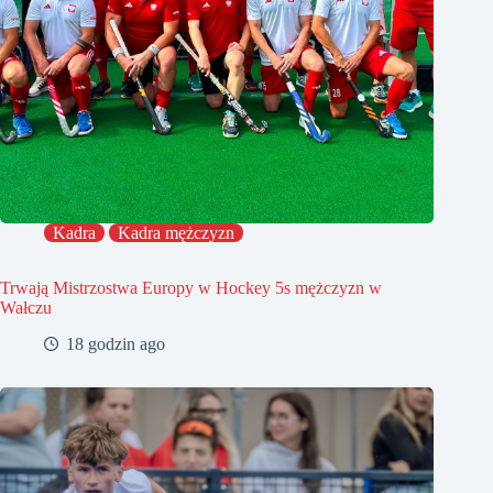
Kadra
Kadra mężczyzn
Trwają Mistrzostwa Europy w Hockey 5s mężczyzn w
Wałczu
18 godzin ago