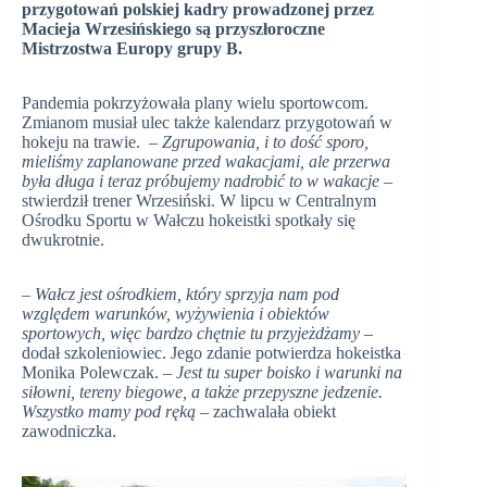
przygotowań polskiej kadry prowadzonej przez
Macieja Wrzesińskiego są przyszłoroczne
Mistrzostwa Europy grupy B.
Pandemia pokrzyżowała plany wielu sportowcom.
Zmianom musiał ulec także kalendarz przygotowań w
hokeju na trawie. –
Zgrupowania, i to dość sporo,
mieliśmy zaplanowane przed wakacjami, ale przerwa
była długa i teraz próbujemy nadrobić to w wakacje
–
stwierdził trener Wrzesiński. W lipcu w Centralnym
Ośrodku Sportu w Wałczu hokeistki spotkały się
dwukrotnie.
–
Wałcz jest ośrodkiem, który sprzyja nam pod
względem warunków, wyżywienia i obiektów
sportowych, więc bardzo chętnie tu przyjeżdżamy
–
dodał szkoleniowiec. Jego zdanie potwierdza hokeistka
Monika Polewczak. –
Jest tu super boisko i warunki na
siłowni, tereny biegowe, a także przepyszne jedzenie.
Wszystko mamy pod ręką
– zachwalała obiekt
zawodniczka.