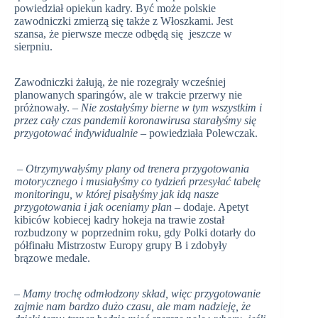
powiedział opiekun kadry. Być może polskie
zawodniczki zmierzą się także z Włoszkami. Jest
szansa, że pierwsze mecze odbędą się jeszcze w
sierpniu.
Zawodniczki żałują, że nie rozegrały wcześniej
planowanych sparingów, ale w trakcie przerwy nie
próżnowały. –
Nie zostałyśmy bierne w tym wszystkim i
przez cały czas pandemii koronawirusa starałyśmy się
przygotować indywidualnie
– powiedziała Polewczak.
–
Otrzymywałyśmy plany od trenera przygotowania
motorycznego i musiałyśmy co tydzień przesyłać tabelę
monitoringu, w której pisałyśmy jak idą nasze
przygotowania i jak oceniamy plan
– dodaje. Apetyt
kibiców kobiecej kadry hokeja na trawie został
rozbudzony w poprzednim roku, gdy Polki dotarły do
półfinału Mistrzostw Europy grupy B i zdobyły
brązowe medale.
– Mamy trochę odmłodzony skład, więc przygotowanie
zajmie nam bardzo dużo czasu, ale mam nadzieję, że