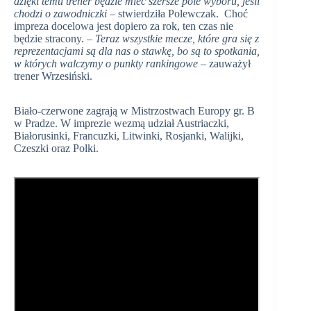
dzięki temu trener będzie mieć szersze pole wyboru, jeśli
chodzi o zawodniczki
– stwierdziła Polewczak. Choć
impreza docelowa jest dopiero za rok, ten czas nie
będzie stracony. –
Teraz wszystkie mecze, które gra się z
reprezentacjami są dla nas o stawkę, bo są to spotkania,
w których walczymy o punkty rankingowe
– zauważył
trener Wrzesiński.
Biało-czerwone zagrają w Mistrzostwach Europy gr. B
w Pradze. W imprezie wezmą udział Austriaczki,
Białorusinki, Francuzki, Litwinki, Rosjanki, Walijki,
Czeszki oraz Polki.