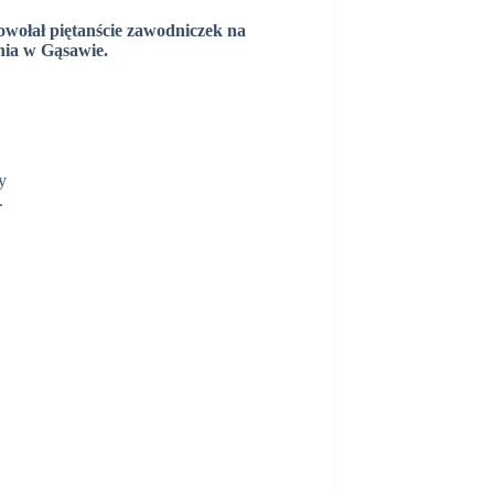
powołał piętanście zawodniczek na
pnia w Gąsawie.
y
.