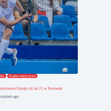
dra
Kadra mężczyzn
strzostwa Europy do lat 21 w Poznaniu
 tydzień ago