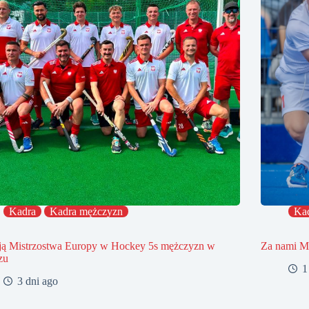
Kadra
Kadra mężczyzn
Ka
ją Mistrzostwa Europy w Hockey 5s mężczyzn w
Za nami Mi
zu
1
3 dni ago