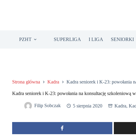
Przejdź
do
treści
PZHT
SUPERLIGA
I LIGA
SENIORKI
Strona główna
Kadra
Kadra seniorek i K-23: powołania 
Kadra seniorek i K-23: powołania na konsultację szkoleniową 
Filip Sobczak
5 sierpnia 2020
Kadra
,
Kad