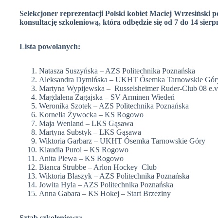
Selekcjoner reprezentacji Polski kobiet Maciej Wrzesiński 
konsultację szkoleniową, która odbędzie się od 7 do 14 sier
Lista powołanych:
Natasza Suszyńska – AZS Politechnika Poznańska
Aleksandra Dymińska – UKHT Ósemka Tarnowskie Gór
Martyna Wypijewska – Russelsheimer Ruder-Club 08 e.v
Magdalena Zagajska – SV Arminen Wiedeń
Weronika Szotek – AZS Politechnika Poznańska
Kornelia Żywocka – KS Rogowo
Maja Wenland – LKS Gąsawa
Martyna Substyk – LKS Gąsawa
Wiktoria Garbarz – UKHT Ósemka Tarnowskie Góry
Klaudia Purol – KS Rogowo
Anita Plewa – KS Rogowo
Bianca Strubbe – Arlon Hockey Club
Wiktoria Błaszyk – AZS Politechnika Poznańska
Jowita Hyla – AZS Politechnika Poznańska
Anna Gabara – KS Hokej – Start Brzeziny
Sztab szkoleniowy: