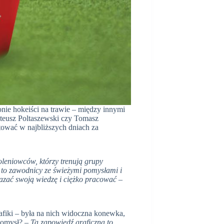
ie hokeiści na trawie – między innymi
eusz Poltaszewski czy Tomasz
ować w najbliższych dniach za
oleniowców, którzy trenują grupy
 to zawodnicy ze świeżymi pomysłami i
azać swoją wiedzę i ciężko pracować
–
fiki – była na nich widoczna konewka,
 pomysł? –
Ta zapowiedź graficzna to