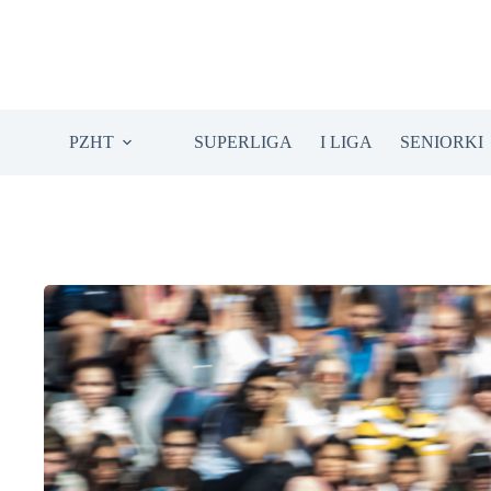
Przejdź
do
treści
PZHT
SUPERLIGA
I LIGA
SENIORKI