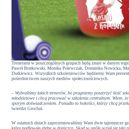
Trenerami w poszczególnych grupach będą znani w danym region
Paweł Bratkowski, Monika Polewczak, Dominika Nowicka, Mat
Dutkiewicz. Wszystkich szkoleniowców będziemy Wam prezent
pośrednictwem naszych mediów społecznościowych.
– Wybraliśmy takich trenerów, bo pragniemy poszerzyć ilość szk
młodzieżowe i chcą pracować w szkoleniu centralnym. Wiem, że
sporym doświadczeniem. Ponadto to hokeiści, którzy chcą przek
twierdzi Grochal.
W ostatnich dniach zaprezentowaliśmy Wam dwie tajemnicze gra
która podlewała glebę w doniczce. Skąd w ogóle wziął się taki