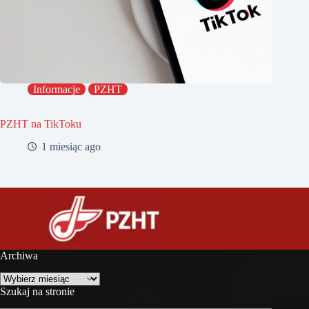
Informacje
PZHT
PZHT na TikToku
1 miesiąc ago
Archiwa
Archiwa
Szukaj na stronie