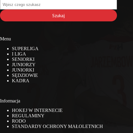
Szukaj
na
stronie
Szukaj
Menu
SUPERLIGA
I LIGA
SENIORKI
JUNIORZY
JUNIORKI
SĘDZIOWIE
KADRA
Informacja
HOKEJ W INTERNECIE
REGULAMINY
RODO
STANDARDY OCHRONY MAŁOLETNICH