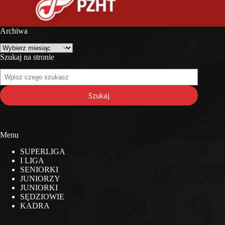
Archiwa
Archiwa
Szukaj na stronie
Szukaj
na
stronie
Szukaj
Menu
SUPERLIGA
I LIGA
SENIORKI
JUNIORZY
JUNIORKI
SĘDZIOWIE
KADRA