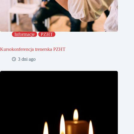
Informacje
PZHT
Kursokonferencja trenerska PZHT
3 dni ago