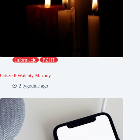
Informacje
PZHT
Odszedł Walenty Mazany
2 tygodnie ago