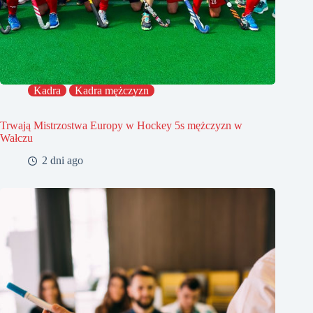
Kadra
Kadra mężczyzn
Trwają Mistrzostwa Europy w Hockey 5s mężczyzn w
Wałczu
2 dni ago