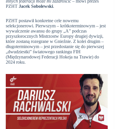
innych federacji może mi zazdrościć
– mówi prezes
PZHT
Jacek Sobolewski
.
PZHT postawił konkretne cele nowemu
selekcjonerowi. Pierwszym – krótkoterminowym – jest
wywalczenie awansu do grupy „A” podczas
przyszłorocznych Mistrzostw Europy drugiej dywizji,
które zostaną rozegrane w Gnieźnie. Z kolei drugim –
długoterminowym – jest przedostanie się do pierwszej
„dwudziestki” światowego rankingu FIH
(Międzynarodowej Federacji Hokeja na Trawie) do
2024 roku.