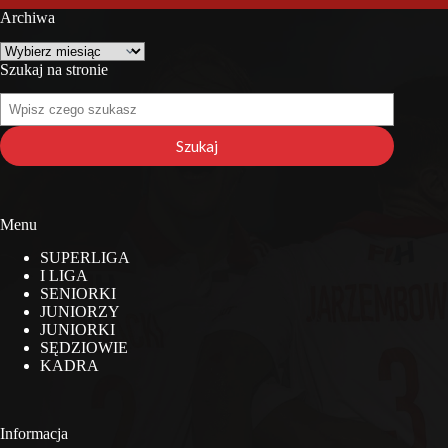
Archiwa
Archiwa
Szukaj na stronie
Szukaj
na
stronie
Szukaj
Menu
SUPERLIGA
I LIGA
SENIORKI
JUNIORZY
JUNIORKI
SĘDZIOWIE
KADRA
Informacja