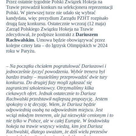
Przez ostatnie tygodnie Polski Związek Hokeja na
Trawie prowadził konkurs na selekcjonera reprezentacji
Polski. W pierwszej turze nie udało się wybrać
kandydata, więc prezydium Zarządu PZHT rozpisało
drugą fazę konkursu. Ostatecznie wczoraj (12 maja)
Zarząd Polskiego Związku Hokeja na Trawie
zdecydował, że podpisze kontrakt z
Dariuszem
Rachwalskim
. Umowa będzie obowiązywać przez
kolejne cztery lata – do Igrzysk Olimpijskich w 2024
roku w Paryżu.
– Na początku chciałem pogratulować Dariuszowi i
jednocześnie życzyć powodzenia. Wybór trenera był
bardzo trudny – musieliśmy przeprowadzić dwie tury
konkursu. Do drugiej fazy mogli zgłaszać się
zagraniczni szkoleniowcy. Otrzymaliśmy kilka
ciekawych ofert. Jednak ostatecznie to Dariusz
Rachwalski przedstawił najlepszą propozycję. Jestem
spokojny o tę decyzję. Wiem, że Dariusz będzie
odpowiednią osobą na odpowiednim miejscu. Jest
wciąż młodym trenerem, ale już niezwykle cenionym i to
nie tylko w Polsce, ale w całej Europie. W środowisku
hokeja na trawie wszyscy wiedzą, kim jest Dariusz
Rachwalski, dlatego uważam, że dziś wielu prezesów