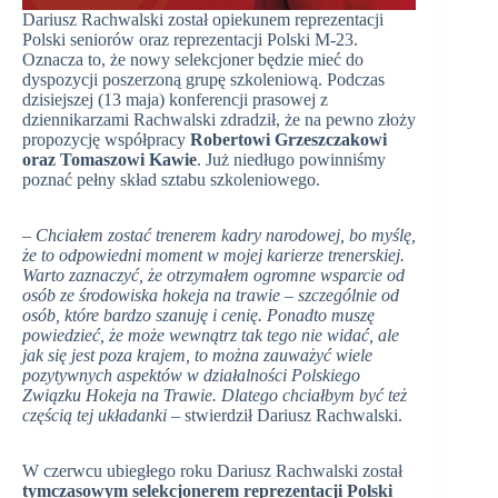
Dariusz Rachwalski został opiekunem reprezentacji
Polski seniorów oraz reprezentacji Polski M-23.
Oznacza to, że nowy selekcjoner będzie mieć do
dyspozycji poszerzoną grupę szkoleniową. Podczas
dzisiejszej (13 maja) konferencji prasowej z
dziennikarzami Rachwalski zdradził, że na pewno złoży
propozycję współpracy
Robertowi Grzeszczakowi
oraz Tomaszowi Kawie
. Już niedługo powinniśmy
poznać pełny skład sztabu szkoleniowego.
–
Chciałem zostać trenerem kadry narodowej, bo myślę,
że to odpowiedni moment w mojej karierze trenerskiej.
Warto zaznaczyć, że otrzymałem ogromne wsparcie od
osób ze środowiska hokeja na trawie – szczególnie od
osób, które bardzo szanuję i cenię. Ponadto muszę
powiedzieć, że może wewnątrz tak tego nie widać, ale
jak się jest poza krajem, to można zauważyć wiele
pozytywnych aspektów w działalności Polskiego
Związku Hokeja na Trawie. Dlatego chciałbym być też
częścią tej układanki
– stwierdził Dariusz Rachwalski.
W czerwcu ubiegłego roku Dariusz Rachwalski został
tymczasowym selekcjonerem reprezentacji Polski