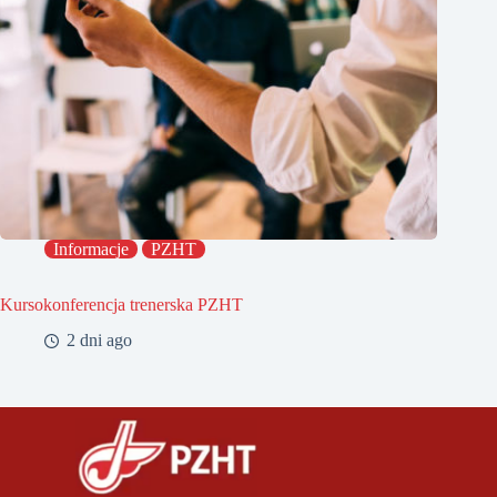
Informacje
PZHT
Kursokonferencja trenerska PZHT
2 dni ago