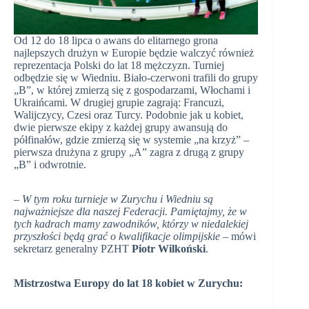
Od 12 do 18 lipca o awans do elitarnego grona
najlepszych drużyn w Europie będzie walczyć również
reprezentacja Polski do lat 18 mężczyzn. Turniej
odbędzie się w Wiedniu. Biało-czerwoni trafili do grupy
„B”, w której zmierzą się z gospodarzami, Włochami i
Ukraińcami. W drugiej grupie zagrają: Francuzi,
Walijczycy, Czesi oraz Turcy. Podobnie jak u kobiet,
dwie pierwsze ekipy z każdej grupy awansują do
półfinałów, gdzie zmierzą się w systemie „na krzyż” –
pierwsza drużyna z grupy „A” zagra z drugą z grupy
„B” i odwrotnie.
–
W tym roku turnieje w Zurychu i Wiedniu są
najważniejsze dla naszej Federacji. Pamiętajmy, że w
tych kadrach mamy zawodników, którzy w niedalekiej
przyszłości będą grać o kwalifikacje olimpijskie
– mówi
sekretarz generalny PZHT
Piotr Wilkoński
.
Mistrzostwa Europy do lat 18 kobiet w Zurychu: