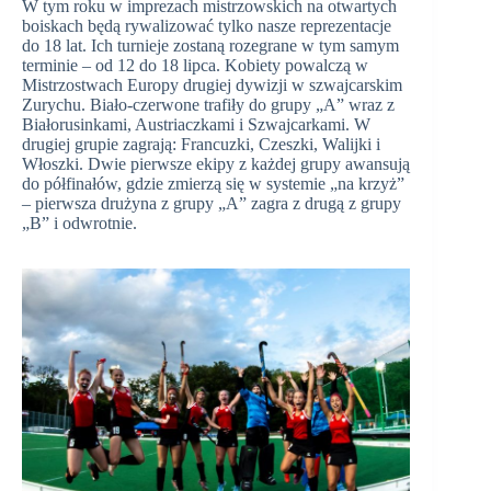
W tym roku w imprezach mistrzowskich na otwartych
boiskach będą rywalizować tylko nasze reprezentacje
do 18 lat. Ich turnieje zostaną rozegrane w tym samym
terminie – od 12 do 18 lipca. Kobiety powalczą w
Mistrzostwach Europy drugiej dywizji w szwajcarskim
Zurychu. Biało-czerwone trafiły do grupy „A” wraz z
Białorusinkami, Austriaczkami i Szwajcarkami. W
drugiej grupie zagrają: Francuzki, Czeszki, Walijki i
Włoszki. Dwie pierwsze ekipy z każdej grupy awansują
do półfinałów, gdzie zmierzą się w systemie „na krzyż”
– pierwsza drużyna z grupy „A” zagra z drugą z grupy
„B” i odwrotnie.