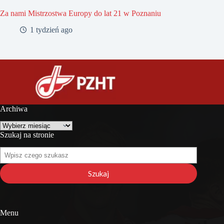
Za nami Mistrzostwa Europy do lat 21 w Poznaniu
1 tydzień ago
Archiwa
Archiwa
Szukaj na stronie
Szukaj
na
stronie
Szukaj
Menu