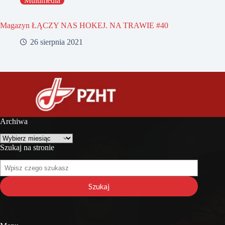
Multimedia
Magazyn ŁĄCZY NAS HOKEJ. NA TRAWIE #40
26 sierpnia 2021
Archiwa
Archiwa
Szukaj na stronie
Szukaj
na
stronie
Szukaj