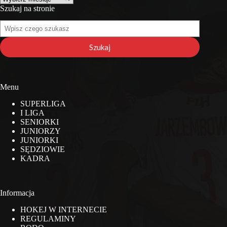
Szukaj na stronie
Szukaj
na
stronie
Szukaj
Menu
SUPERLIGA
I LIGA
SENIORKI
JUNIORZY
JUNIORKI
SĘDZIOWIE
KADRA
Informacja
HOKEJ W INTERNECIE
REGULAMINY