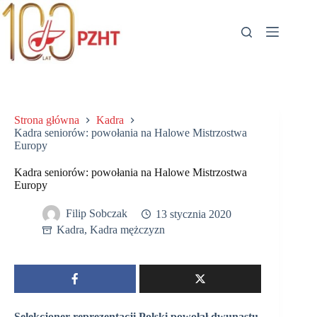
Przejdź
do
treści
Strona główna
Kadra
Kadra seniorów: powołania na Halowe Mistrzostwa
Europy
Kadra seniorów: powołania na Halowe Mistrzostwa
Europy
Filip Sobczak
13 stycznia 2020
Kadra
,
Kadra mężczyzn
Selekcjoner reprezentacji Polski powołał dwunastu