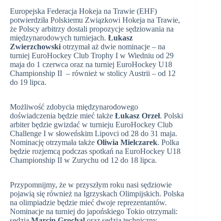
Europejska Federacja Hokeja na Trawie (EHF)
potwierdziła Polskiemu Związkowi Hokeja na Trawie,
że Polscy arbitrzy dostali propozycje sędziowania na
międzynarodowych turniejach.
Łukasz
Zwierzchowski
otrzymał aż dwie nominacje – na
turniej EuroHockey Club Trophy I w Wiedniu od 29
maja do 1 czerwca oraz na turniej EuroHockey U18
Championship II – również w stolicy Austrii – od 12
do 19 lipca.
Możliwość zdobycia międzynarodowego
doświadczenia będzie mieć także
Łukasz Orzeł
. Polski
arbiter będzie gwizdać w turnieju EuroHockey Club
Challenge I w słoweńskim Lipovci od 28 do 31 maja.
Nominację otrzymała także
Oliwia Mielczarek
. Polka
będzie rozjemcą podczas spotkań na EuroHockey U18
Championship II w Zurychu od 12 do 18 lipca.
Przypomnijmy, że w przyszłym roku nasi sędziowie
pojawią się również na Igrzyskach Olimpijskich. Polska
na olimpiadzie będzie mieć dwoje reprezentantów.
Nominacje na turniej do japońskiego Tokio otrzymali:
sędzia
Marcin Grochal
oraz sędzia techniczny