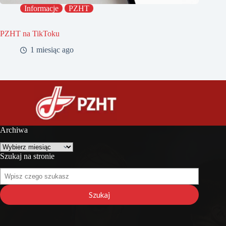
Informacje
PZHT
PZHT na TikToku
1 miesiąc ago
Archiwa
Archiwa
Szukaj na stronie
Szukaj
na
stronie
Szukaj