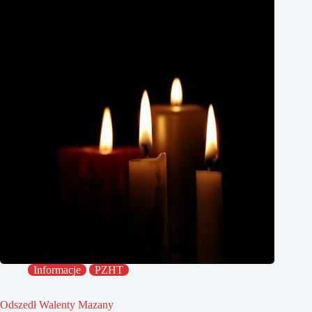
Informacje
PZHT
Odszedł Walenty Mazany