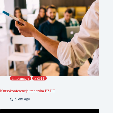
Informacje
PZHT
Kursokonferencja trenerska PZHT
5 dni ago