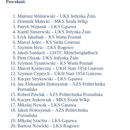
Powołani:
Mateusz Wiśniewski – UKS Jedynka Żnin
Dominik Małecki – MKS Środa Wlkp
Patryk Wojtasik – LKS Gąsawa
Kamil Staszewski – UKS Jedynka Żnin
Eryk Jakubiak – KS Warta Poznań
Marcel Jędro – KS Stella Gniezno
Szymon Hyla – LKS Rogowo
Jakub Sandach – GHTC Mönchengladbach
Piotr Olszak- UKS Jedynka Żnin
Szymon Tyranowski – KS Warta Poznań
Marcel Konieczny – UKH Start 1954 Gniezno
Szymon Cyprych – UKH Start 1954 Gniezno
Kacper Strykowski – LKS Gąsawa
Jan Aleksander Hołosyniuk – AZS Politechnika
Poznańska
Robert Pawlak – AZS Politechnika Poznańska
Kacper Juskowiak – MKS Środa Wlkp
Mikolaj Nowak – LKS Gąsawa
Jakub Hołosyniuk – AZS Politechnika
Poznańska
Mikołaj Szachta – LKS Gąsawa
Bartosz Nowicki – LKS Rogowo