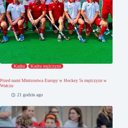
Kadra
Kadra mężczyzn
Przed nami Mistrzostwa Europy w Hockey 5s mężczyzn w
Wałczu
21 godzin ago