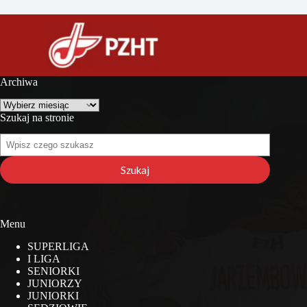
Archiwa
Archiwa
Szukaj na stronie
Szukaj
na
stronie
Szukaj
Menu
SUPERLIGA
I LIGA
SENIORKI
JUNIORZY
JUNIORKI