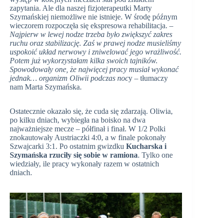
zapytania. Ale dla naszej fizjoterapeutki Marty
Szymańskiej niemożliwe nie istnieje. W środę późnym
wieczorem rozpoczęła się ekspresowa rehabilitacja.
–
Najpierw w lewej nodze trzeba było zwiększyć zakres
ruchu oraz stabilizację. Zaś w prawej nodze musieliśmy
uspokoić układ nerwowy i zniwelować jego wrażliwość.
Potem już wykorzystałam kilka swoich tajników.
Spowodowały one, że najwięcej pracy musiał wykonać
jednak… organizm Oliwii podczas noc
y – tłumaczy
nam Marta Szymańska.
Ostatecznie okazało się, że cuda się zdarzają. Oliwia,
po kilku dniach, wybiegła na boisko na dwa
najważniejsze mecze – półfinał i finał. W 1/2 Polki
znokautowały Austriaczki 4:0, a w finale pokonały
Szwajcarki 3:1. Po ostatnim gwizdku
Kucharska i
Szymańska rzuciły się sobie w ramiona
. Tylko one
wiedziały, ile pracy wykonały razem w ostatnich
dniach.