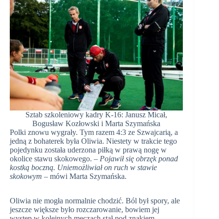
Sztab szkoleniowy kadry K-16: Janusz Micał,
Bogusław Kozłowski i Marta Szymańska
Polki znowu wygrały. Tym razem 4:3 ze Szwajcarią, a
jedną z bohaterek była Oliwia. Niestety w trakcie tego
pojedynku została uderzona piłką w prawą nogę w
okolice stawu skokowego. –
Pojawił się obrzęk ponad
kostką boczną. Uniemożliwiał on ruch w stawie
skokowym
– mówi Marta Szymańska.
Oliwia nie mogła normalnie chodzić. Ból był spory, ale
jeszcze większe było rozczarowanie, bowiem jej
występ w kolejnych meczach stał pod znakiem