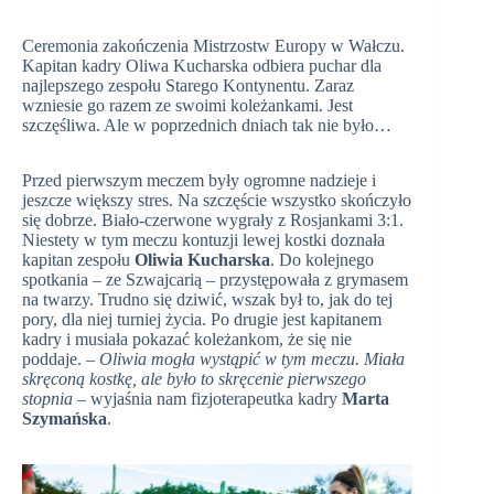
Ceremonia zakończenia Mistrzostw Europy w Wałczu.
Kapitan kadry Oliwa Kucharska odbiera puchar dla
najlepszego zespołu Starego Kontynentu. Zaraz
wzniesie go razem ze swoimi koleżankami. Jest
szczęśliwa. Ale w poprzednich dniach tak nie było…
Przed pierwszym meczem były ogromne nadzieje i
jeszcze większy stres. Na szczęście wszystko skończyło
się dobrze. Biało-czerwone wygrały z Rosjankami 3:1.
Niestety w tym meczu kontuzji lewej kostki doznała
kapitan zespołu
Oliwia Kucharska
. Do kolejnego
spotkania – ze Szwajcarią – przystępowała z grymasem
na twarzy. Trudno się dziwić, wszak był to, jak do tej
pory, dla niej turniej życia. Po drugie jest kapitanem
kadry i musiała pokazać koleżankom, że się nie
poddaje. –
Oliwia mogła wystąpić w tym meczu. Miała
skręconą kostkę, ale było to skręcenie pierwszego
stopnia
– wyjaśnia nam fizjoterapeutka kadry
Marta
Szymańska
.