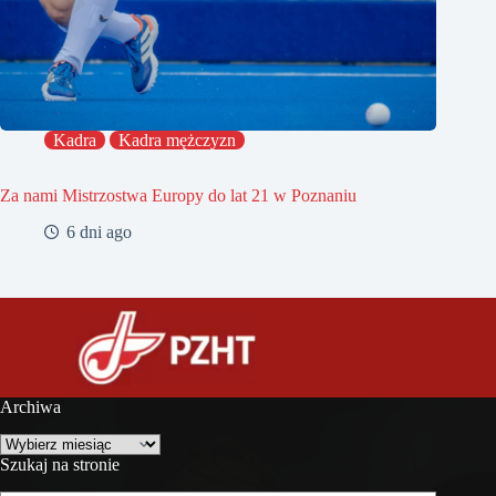
Kadra
Kadra mężczyzn
Za nami Mistrzostwa Europy do lat 21 w Poznaniu
6 dni ago
Archiwa
Archiwa
Szukaj na stronie