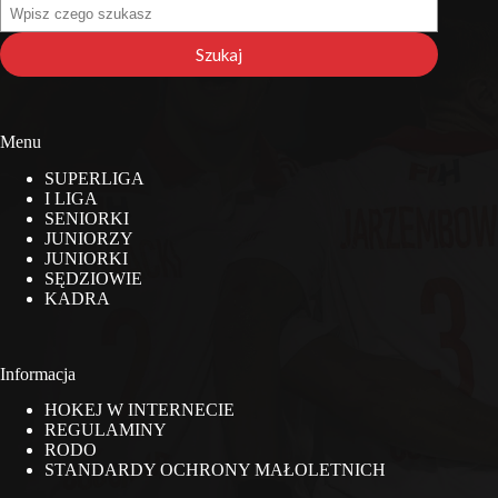
Szukaj
na
stronie
Szukaj
Menu
SUPERLIGA
I LIGA
SENIORKI
JUNIORZY
JUNIORKI
SĘDZIOWIE
KADRA
Informacja
HOKEJ W INTERNECIE
REGULAMINY
RODO
STANDARDY OCHRONY MAŁOLETNICH