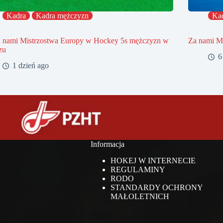
Kadra
Kadra mężczyzn
Ka
d nami Mistrzostwa Europy w Hockey 5s mężczyzn w
Za nami Mi
zu
6
1 dzień ago
Informacja
HOKEJ W INTERNECIE
REGULAMINY
RODO
STANDARDY OCHRONY
MAŁOLETNICH