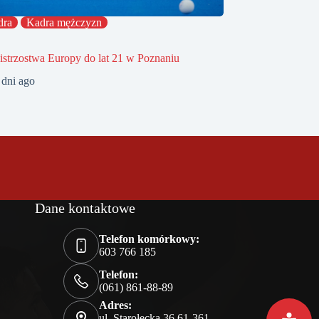
dra
Kadra mężczyzn
strzostwa Europy do lat 21 w Poznaniu
 dni ago
Dane kontaktowe
Telefon komórkowy:
603 766 185
Telefon:
(061) 861-88-89
Adres:
ul. Starołęcka 36 61-361