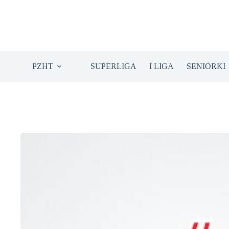
Przejdź
do
treści
PZHT
SUPERLIGA
I LIGA
SENIORKI