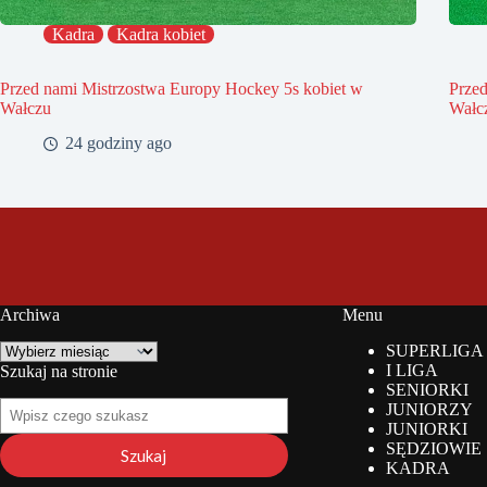
Kadra
Kadra kobiet
Przed nami Mistrzostwa Europy Hockey 5s kobiet w
Prze
Wałczu
Wałc
24 godziny ago
Archiwa
Menu
Archiwa
SUPERLIGA
I LIGA
Szukaj na stronie
SENIORKI
Szukaj
JUNIORZY
na
JUNIORKI
stronie
SĘDZIOWIE
Szukaj
KADRA