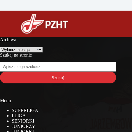
Archiwa
Archiwa
Szukaj na stronie
Szukaj
na
stronie
Szukaj
Menu
SUPERLIGA
I LIGA
SENIORKI
JUNIORZY
JUNIORKI