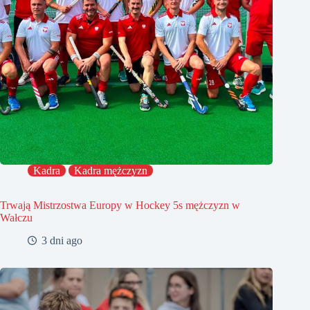
Kadra
Kadra mężczyzn
Trwają Mistrzostwa Europy w Hockey 5s mężczyzn w
Wałczu
3 dni ago