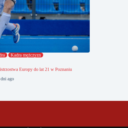
dra
Kadra mężczyzn
strzostwa Europy do lat 21 w Poznaniu
 dni ago