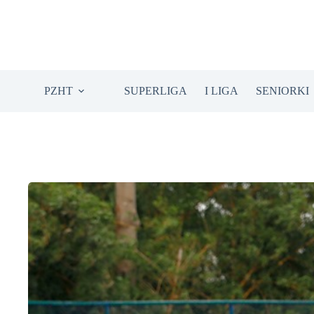
Przejdź
do
treści
PZHT
SUPERLIGA
I LIGA
SENIORKI