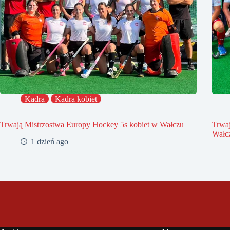
Kadra
Kadra kobiet
Trwają Mistrzostwa Europy Hockey 5s kobiet w Wałczu
Trwa
Wałc
1 dzień ago