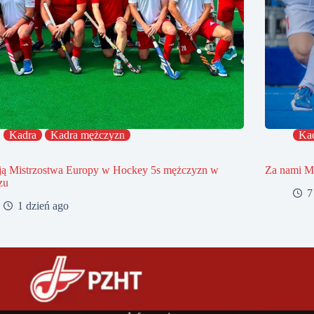
Kadra
Kadra mężczyzn
Ka
ją Mistrzostwa Europy w Hockey 5s mężczyzn w
Za nami Mi
zu
7
1 dzień ago