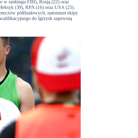
ce w rankingu FIH), Rosją (22) oraz
 Meksyk (39), RPA (16) oraz USA (25).
 meczów półfinałowych, natomiast ekipy
Kwalifikacyjnego do Igrzysk zapewnią