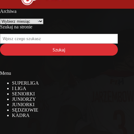
Archiwa
Archiwa
Szukaj na stronie
Szukaj
na
stronie
Szukaj
Menu
SUPERLIGA
I LIGA
SENIORKI
JUNIORZY
JUNIORKI
SĘDZIOWIE
KADRA