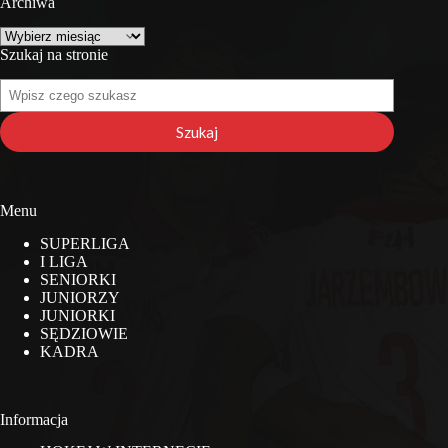
Archiwa
Archiwa
Szukaj na stronie
Szukaj
na
stronie
Szukaj
Menu
SUPERLIGA
I LIGA
SENIORKI
JUNIORZY
JUNIORKI
SĘDZIOWIE
KADRA
Informacja