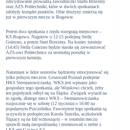
zdecydowanie prowadzą zawodniczki Startu Brzeziny
oraz AZS Politechniki, które w dwóch spotkaniach
zdobyły komplet punktów. Obie drużyny zmierzą się
już w pierwszym meczu w Rogowie.
Potem dwa spotkania z rzędu rozegrają miejscowe –
KS Rogowo. Najpierw o 12:15 podejmą Stellę
Gniezno, a potem Start Brzeziny. Na koniec turnieju
(14:45) Stella Gniezno będzie starała się zrewanżować
AZS-owi Politechnice za sromotną porażkę w
pierwszym turnieju.
Natomiast w lidze seniorów będziemy emocjonować się
tylko jednym meczem. Grunwald Poznań podejmie
HKS Siemianowiczankę. WKS jest wpisany jako
gospodarz tego spotkania, ale Wojskowi chcieli, żeby
ten pojedynek odbył się na Śląsku. Związek wyraził na
to zgodę, dlatego mecz WKS – Siemianowiczanka
rozpocznie się w sobotę (12 stycznia) o 16:00 na
popularnym Pszczelniku. Faworytem tego spotkania są
oczywiście podopieczni Karola Śnieżka, aczkolwiek
Ślązacy są na fali wznoszącej – w ostatnim meczu
sprawili małą niespodziankę i zremisowali u siebie z
LKS-em Gąsawa 3:3.