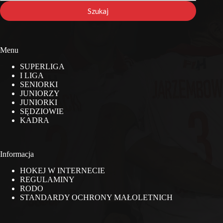
stronie
Szukaj
Menu
SUPERLIGA
I LIGA
SENIORKI
JUNIORZY
JUNIORKI
SĘDZIOWIE
KADRA
Informacja
HOKEJ W INTERNECIE
REGULAMINY
RODO
STANDARDY OCHRONY MAŁOLETNICH