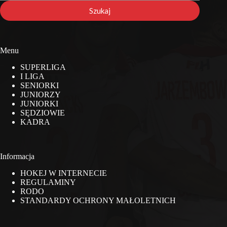
stronie
Szukaj
Menu
SUPERLIGA
I LIGA
SENIORKI
JUNIORZY
JUNIORKI
SĘDZIOWIE
KADRA
Informacja
HOKEJ W INTERNECIE
REGULAMINY
RODO
STANDARDY OCHRONY MAŁOLETNICH