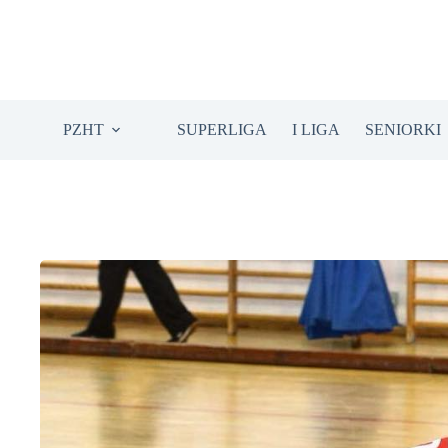
Przejdź
do
treści
PZHT
SUPERLIGA
I LIGA
SENIORKI