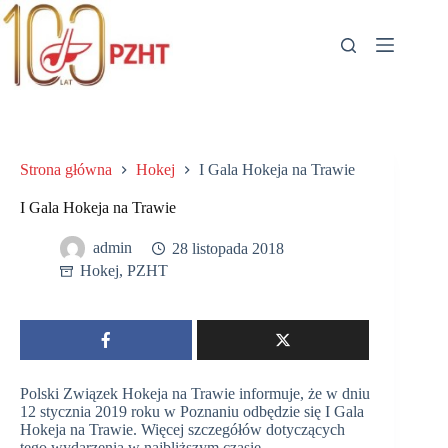
Przejdź
do
treści
Strona główna
Hokej
I Gala Hokeja na Trawie
I Gala Hokeja na Trawie
admin
28 listopada 2018
Hokej
,
PZHT
Polski Związek Hokeja na Trawie informuje, że w dniu
12 stycznia 2019 roku w Poznaniu odbędzie się I Gala
Hokeja na Trawie. Więcej szczegółów dotyczących
tego wydarzenia w najbliższym czasie.