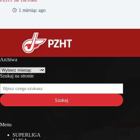
1 miesiąc ago
Archiwa
Archiwa
Szukaj na stronie
Szukaj
na
stronie
Szukaj
Menu
SUPERLIGA