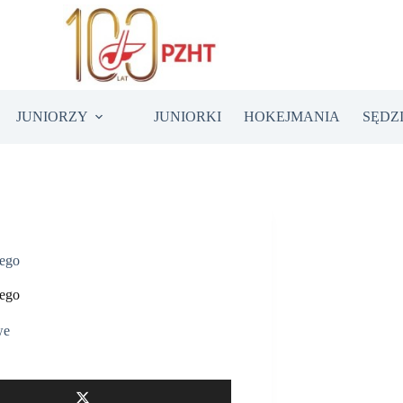
JUNIORZY
JUNIORKI
HOKEJMANIA
SĘDZ
wego
wego
we