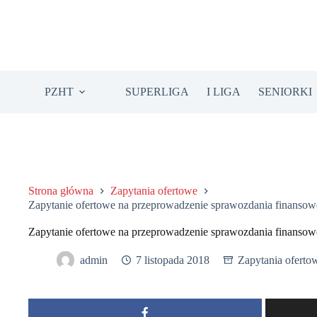
Przejdź
do
treści
PZHT
SUPERLIGA
I LIGA
SENIORKI
Strona główna
Zapytania ofertowe
Zapytanie ofertowe na przeprowadzenie sprawozdania finanso
Zapytanie ofertowe na przeprowadzenie sprawozdania finanso
admin
7 listopada 2018
Zapytania oferto