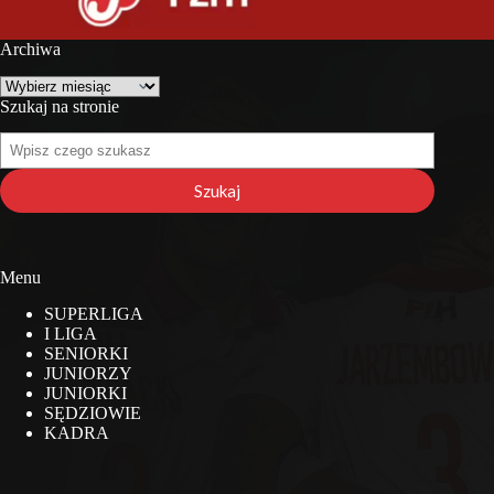
Archiwa
Archiwa
Szukaj na stronie
Szukaj
na
stronie
Szukaj
Menu
SUPERLIGA
I LIGA
SENIORKI
JUNIORZY
JUNIORKI
SĘDZIOWIE
KADRA