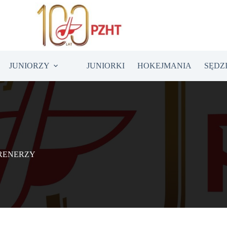
JUNIORZY
JUNIORKI
HOKEJMANIA
SĘDZ
RENERZY