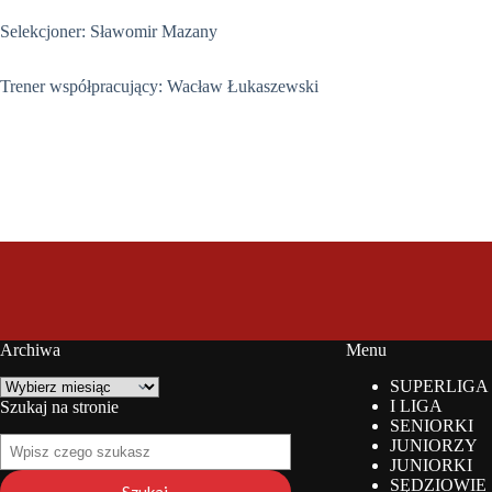
Selekcjoner: Sławomir Mazany
Trener współpracujący: Wacław Łukaszewski
Archiwa
Menu
Archiwa
SUPERLIGA
I LIGA
Szukaj na stronie
SENIORKI
Szukaj
JUNIORZY
na
JUNIORKI
stronie
SĘDZIOWIE
Szukaj