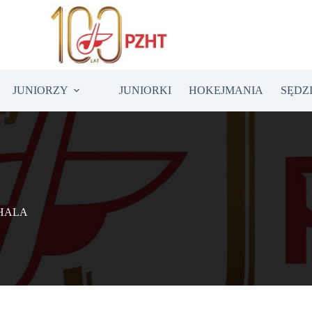
JUNIORZY
JUNIORKI
HOKEJMANIA
SĘDZ
 HALA