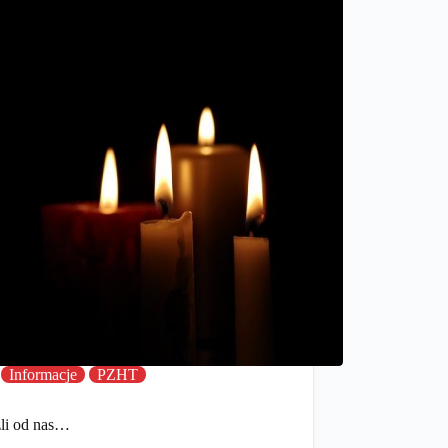
Informacje
PZHT
li od nas…