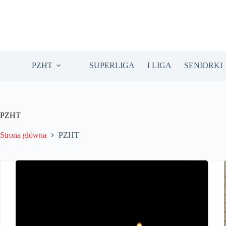
Przejdź
do
treści
PZHT
SUPERLIGA
I LIGA
SENIORKI
PZHT
Strona główna
PZHT