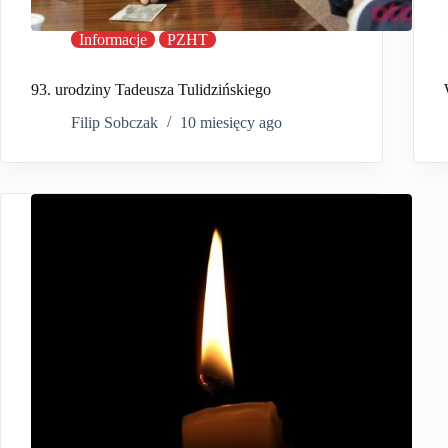
Informacje
PZHT
93. urodziny Tadeusza Tulidzińskiego
Filip Sobczak
10 miesięcy ago