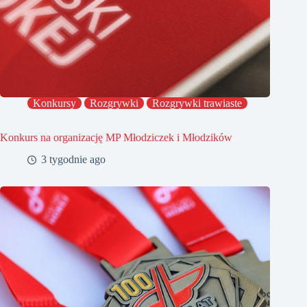
Konkursy
Rozgrywki
Rozgrywki trawiaste
Konkurs na organizację MP Młodziczek i Młodzików
3 tygodnie ago