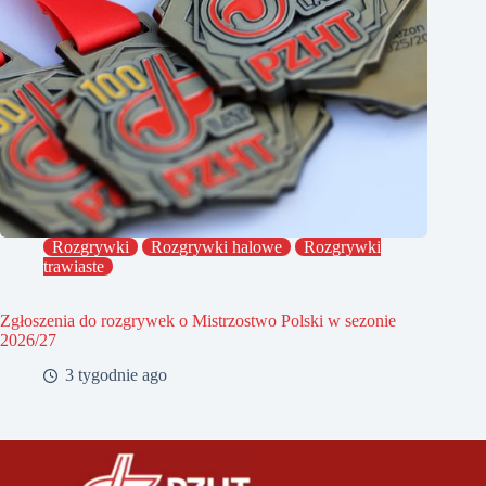
Rozgrywki
Rozgrywki halowe
Rozgrywki
trawiaste
Zgłoszenia do rozgrywek o Mistrzostwo Polski w sezonie
2026/27
3 tygodnie ago