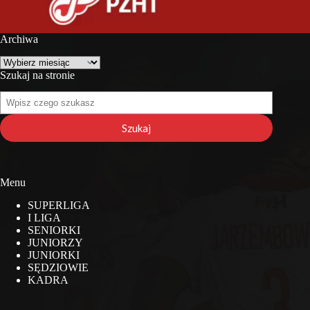
Archiwa
Archiwa
Szukaj na stronie
Szukaj
na
stronie
Szukaj
Menu
SUPERLIGA
I LIGA
SENIORKI
JUNIORZY
JUNIORKI
SĘDZIOWIE
KADRA