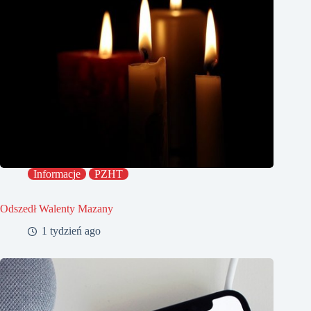
Informacje
PZHT
Odszedł Walenty Mazany
1 tydzień ago