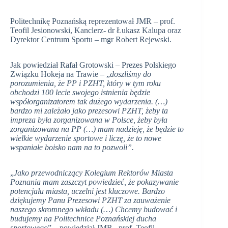
Politechnikę Poznańską reprezentował JMR – prof.
Teofil Jesionowski, Kanclerz- dr Łukasz Kalupa oraz
Dyrektor Centrum Sportu – mgr Robert Rejewski.
Jak powiedział Rafał Grotowski – Prezes Polskiego
Związku Hokeja na Trawie – „
doszliśmy do
porozumienia, że PP i PZHT, który w tym roku
obchodzi 100 lecie swojego istnienia będzie
współorganizatorem tak dużego wydarzenia. (…)
bardzo mi zależało jako prezesowi PZHT, żeby ta
impreza była zorganizowana w Polsce, żeby była
zorganizowana na PP (…) mam nadzieję, że będzie to
wielkie wydarzenie sportowe i liczę, że to nowe
wspaniałe boisko nam na to pozwoli”.
„
Jako przewodniczący Kolegium Rektorów Miasta
Poznania mam zaszczyt powiedzieć, że pokazywanie
potencjału miasta, uczelni jest kluczowe. Bardzo
dziękujemy Panu Prezesowi PZHT za zauważenie
naszego skromnego wkładu (…) Chcemy budować i
budujemy na Politechnice Poznańskiej ducha
sportowego
” – powiedział JMR –prof. Teofil