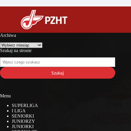
Archiwa
Archiwa
Szukaj na stronie
Szukaj
na
stronie
Szukaj
Menu
SUPERLIGA
I LIGA
SENIORKI
JUNIORZY
JUNIORKI