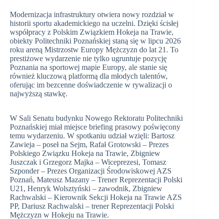
Modernizacja infrastruktury otwiera nowy rozdział w
historii sportu akademickiego na uczelni. Dzięki ścisłej
współpracy z Polskim Związkiem Hokeja na Trawie,
obiekty Politechniki Poznańskiej staną się w lipcu 2026
roku areną Mistrzostw Europy Mężczyzn do lat 21. To
prestiżowe wydarzenie nie tylko ugruntuje pozycję
Poznania na sportowej mapie Europy, ale stanie się
również kluczową platformą dla młodych talentów,
oferując im bezcenne doświadczenie w rywalizacji o
najwyższą stawkę.
W Sali Senatu budynku Nowego Rektoratu Politechniki
Poznańskiej miał miejsce briefing prasowy poświęcony
temu wydarzeniu. W spotkaniu udział wzięli: Bartosz
Zawieja – poseł na Sejm, Rafał Grotowski – Prezes
Polskiego Związku Hokeja na Trawie, Zbigniew
Juszczak i Grzegorz Majka – Wiceprezesi, Tomasz
Szponder – Prezes Organizacji Środowiskowej AZS
Poznań, Mateusz Mazany – Trener Reprezentacji Polski
U21, Henryk Wolsztyński – zawodnik, Zbigniew
Rachwalski – Kierownik Sekcji Hokeja na Trawie AZS
PP, Dariusz Rachwalski – trener Reprezentacji Polski
Mężczyzn w Hokeju na Trawie.