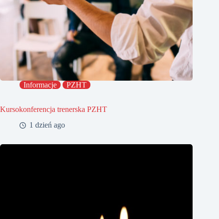
Informacje
PZHT
Kursokonferencja trenerska PZHT
1 dzień ago