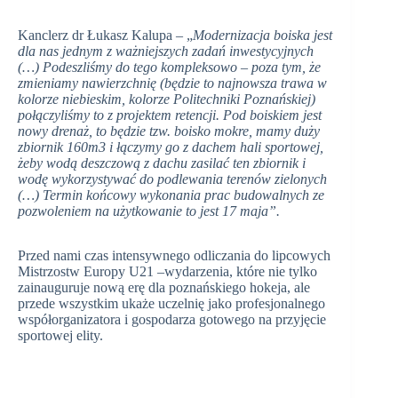
Kanclerz dr Łukasz Kalupa – „
Modernizacja boiska jest
dla nas jednym z ważniejszych zadań inwestycyjnych
(…) Podeszliśmy do tego kompleksowo – poza tym, że
zmieniamy nawierzchnię (będzie to najnowsza trawa w
kolorze niebieskim, kolorze Politechniki Poznańskiej)
połączyliśmy to z projektem retencji. Pod boiskiem jest
nowy drenaż, to będzie tzw. boisko mokre, mamy duży
zbiornik 160m3 i łączymy go z dachem hali sportowej,
żeby wodą deszczową z dachu zasilać ten zbiornik i
wodę wykorzystywać do podlewania terenów zielonych
(…) Termin końcowy wykonania prac budowalnych ze
pozwoleniem na użytkowanie to jest 17 maja”.
Przed nami czas intensywnego odliczania do lipcowych
Mistrzostw Europy U21 –wydarzenia, które nie tylko
zainauguruje nową erę dla poznańskiego hokeja, ale
przede wszystkim ukaże uczelnię jako profesjonalnego
współorganizatora i gospodarza gotowego na przyjęcie
sportowej elity.