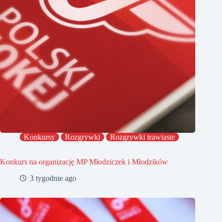
Konkursy
Rozgrywki
Rozgrywki trawiaste
Konkurs na organizację MP Młodziczek i Młodzików
3 tygodnie ago