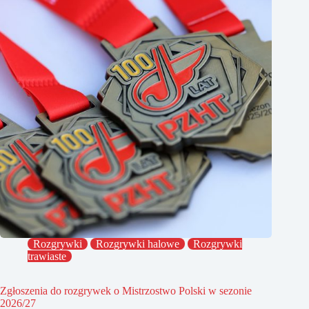
Rozgrywki
Rozgrywki halowe
Rozgrywki
trawiaste
Zgłoszenia do rozgrywek o Mistrzostwo Polski w sezonie
2026/27