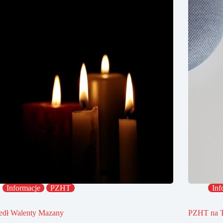
Informacje
PZHT
Inf
edł Walenty Mazany
PZHT na 