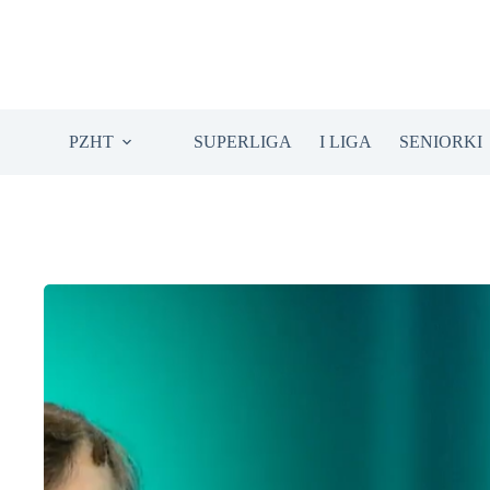
Przejdź
do
treści
PZHT
SUPERLIGA
I LIGA
SENIORKI