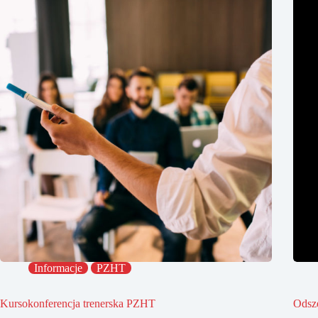
Informacje
PZHT
Kursokonferencja trenerska PZHT
Odsz