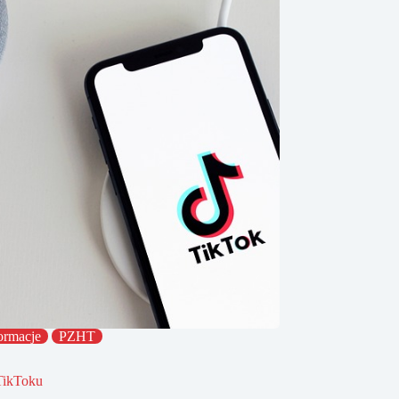
ormacje
PZHT
TikToku