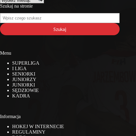
Szukaj na stronie
Szukaj
na
stronie
Szukaj
Menu
SUPERLIGA
I LIGA
SENIORKI
JUNIORZY
JUNIORKI
SĘDZIOWIE
KADRA
Informacja
HOKEJ W INTERNECIE
REGULAMINY