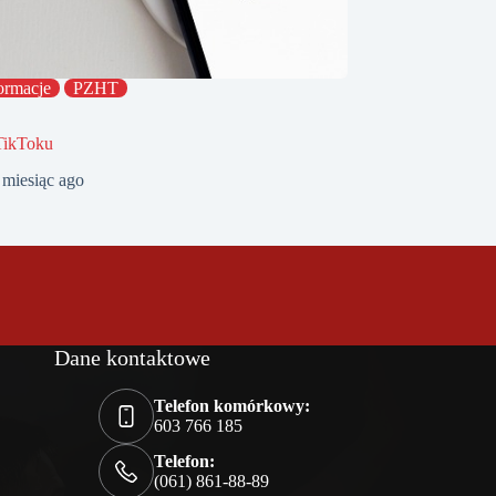
ormacje
PZHT
TikToku
 miesiąc ago
Dane kontaktowe
Telefon komórkowy:
603 766 185
Telefon:
(061) 861-88-89