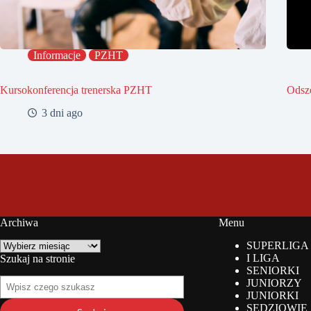
Informacje
PZHT
Kursokonferencja trenerska PZHT
Odsz
3 dni ago
Archiwa
Menu
Archiwa
SUPERLIGA
I LIGA
Szukaj na stronie
SENIORKI
Szukaj
JUNIORZY
na
JUNIORKI
stronie
SĘDZIOWIE