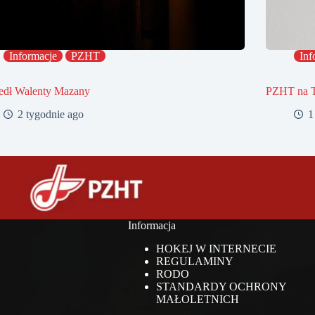
Informacje
PZHT
Inf
edł Walenty Mazany
PZHT na 
2 tygodnie ago
1
Informacja
HOKEJ W INTERNECIE
REGULAMINY
RODO
STANDARDY OCHRONY
MAŁOLETNICH