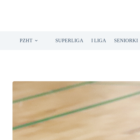
Przejdź
do
treści
PZHT
SUPERLIGA
I LIGA
SENIORKI