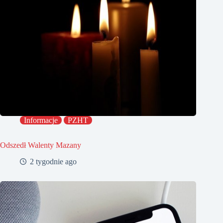
Informacje
PZHT
Odszedł Walenty Mazany
2 tygodnie ago