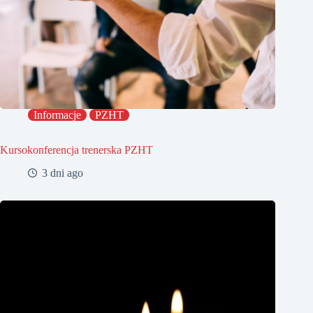
Informacje
PZHT
Kursokonferencja trenerska PZHT
3 dni ago