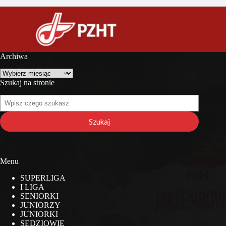
Archiwa
Archiwa
Szukaj na stronie
Szukaj
na
stronie
Szukaj
Menu
SUPERLIGA
I LIGA
SENIORKI
JUNIORZY
JUNIORKI
SĘDZIOWIE