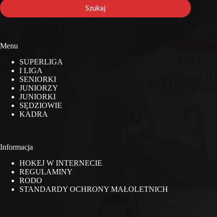
stronie
Szukaj
Menu
SUPERLIGA
I LIGA
SENIORKI
JUNIORZY
JUNIORKI
SĘDZIOWIE
KADRA
Informacja
HOKEJ W INTERNECIE
REGULAMINY
RODO
STANDARDY OCHRONY MAŁOLETNICH