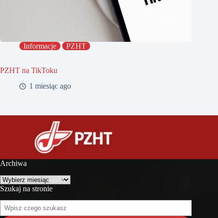
Informacje
PZHT
PZHT na TikToku
1 miesiąc ago
Archiwa
Archiwa
Szukaj na stronie
Szukaj
na