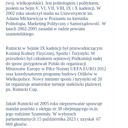
(woj. wielkopolskie). Jest politologiem i politykiem,
posłem na Sejm V, VI, VII, VIII, IX i X kadencji. W
2002 roku ukończył studia na Uniwersytecie im.
Adama Mickiewicza w Poznaniu na kierunku
Politologia, Marketing Polityczny i Samorządowość. W
latach 2002-2005 zasiadał w radzie powiatu
szamotulskiego.
Rutnicki w Sejmie IX kadencji był przewodniczącym
Komisji Kultury Fizycznej, Sportu i Turystyki. W
przeszłości był członkiem sejmowej Podkomisji stałej
do spraw przygotowań Polski do organizacji
Mistrzostw Europy w Piłce Nożnej UEFA EURO 2012
oraz koordynatorem programu budowy Orlików w
Wielkopolsce. Nowy minister sportu i turystyki od 20
lat organizuje amatorskie turnieje siatkówki plażowej
pn. Rutnicki Cup.
Jakub Rutnicki od 2005 roku nieprzerwanie sprawuje
mandat poselski z okręgu nr 38 obejmującego m.in.
jego rodzinne Szamotuły. W wyborach
parlamentarnych 15 października 2023 r. uzyskał 67
069 głosów.