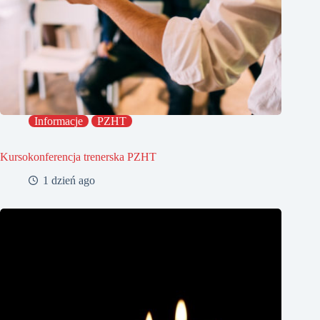
Informacje
PZHT
Kursokonferencja trenerska PZHT
1 dzień ago