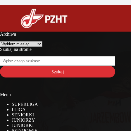
Archiwa
Archiwa
Szukaj na stronie
Szukaj
na
stronie
Szukaj
Menu
SUPERLIGA
I LIGA
SENIORKI
JUNIORZY
JUNIORKI
SĘDZIOWIE