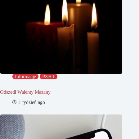
Informacje
PZHT
Odszedł Walenty Mazany
1 tydzień ago