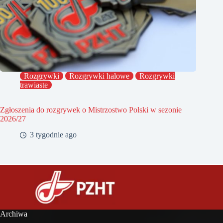
Rozgrywki
Rozgrywki halowe
Rozgrywki
trawiaste
Zgłoszenia do rozgrywek o Mistrzostwo Polski w sezonie
2026/27
3 tygodnie ago
Archiwa