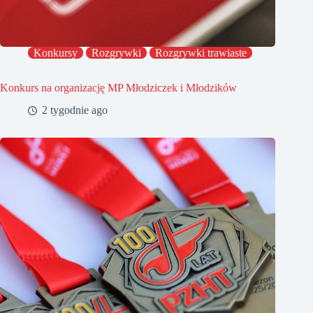
Konkursy
Rozgrywki
Rozgrywki trawiaste
Konkurs na organizację MP Młodziczek i Młodzików
2 tygodnie ago