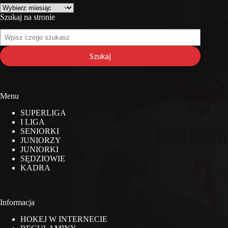
Archiwa
Szukaj na stronie
Szukaj
na
stronie
Szukaj
Menu
SUPERLIGA
I LIGA
SENIORKI
JUNIORZY
JUNIORKI
SĘDZIOWIE
KADRA
Informacja
HOKEJ W INTERNECIE